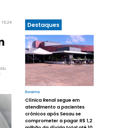
6 10:24
Destaques
m
uziu
e
Roraima
Clínica Renal segue em
atendimento a pacientes
crônicos após Sesau se
comprometer a pagar R$ 1,2
milhão da dívida total até 10