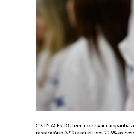
O SUS ACERTOU em incentivar campanhas de v
respiratório (VSR) reduziu em 75,6% as hos