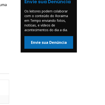
Envie sua Denúncia
 uma
Os leitores podem colaborar
com o conteúdo do Roraima
em Tempo enviando fotos,
notícias, e vídeos de
acontecimentos do dia a dia.
Envie sua Denúncia