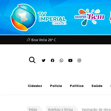
Boa Vista 26º C
Cidades
Polícia
Política
Saúde
Início
Acertou x Errou
Vacinação de ido