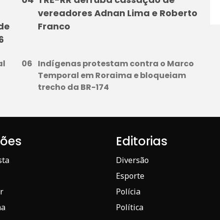
vereadores Adnan Lima e Roberto
 de
Franco
6
al
Indígenas protestam contra o Marco
Temporal em Roraima e bloqueiam
trecho da BR-174
iões
Editorias
sta
Diversão
Esporte
r
Polícia
ma
Política