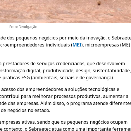
Foto: Divulgação
ade dos pequenos negócios por meio da inovação, o Sebraet
icroempreendedores individuais (
ME
I
), microempresas (ME)
 prestadores de serviços credenciados, que desenvolvem
sformação digital, produtividade, design, sustentabilidade,
l e práticas ESG (ambientais, sociais e de governança).
o acesso dos empreendedores a soluções tecnológicas e
 contribui para melhorar processos produtivos, aumentar a
ade das empresas. Além disso, o programa atende diferente
 de negócios no estado.
 empresas ativas, sendo que os pequenos negócios ocupam
sse contexto, o Sebraetec atua como uma importante ferrame