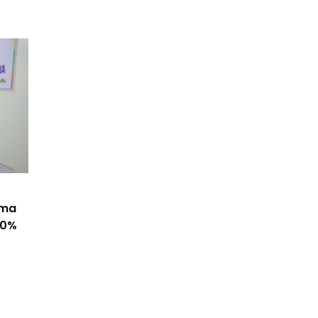
ama
50%