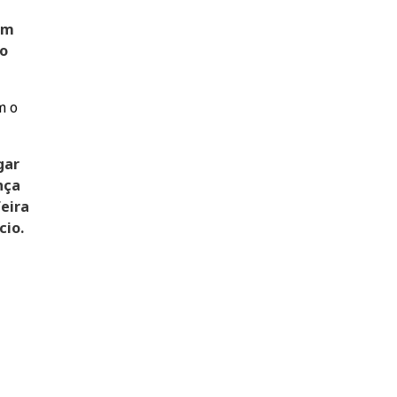
em
so
m o
gar
nça
eira
cio.