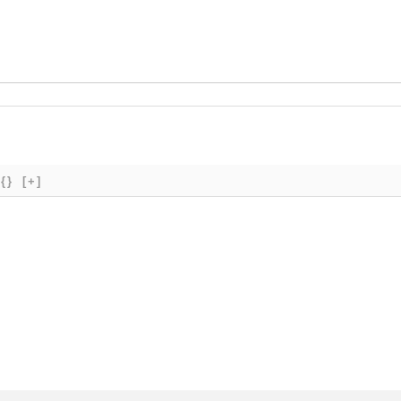
{}
[+]