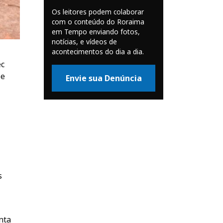
Os leitores podem colaborar
com o conteúdo do Roraima
em Tempo enviando fotos,
notícias, e vídeos de
acontecimentos do dia a dia.
ec
 e
Envie sua Denúncia
s
nta