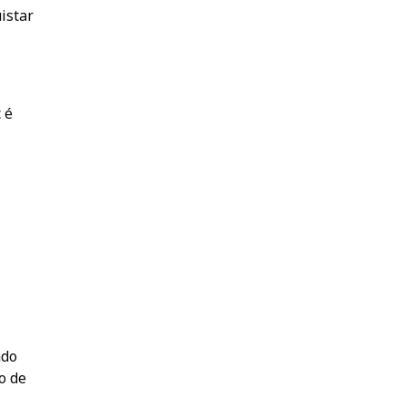
istar
 é
ndo
o de