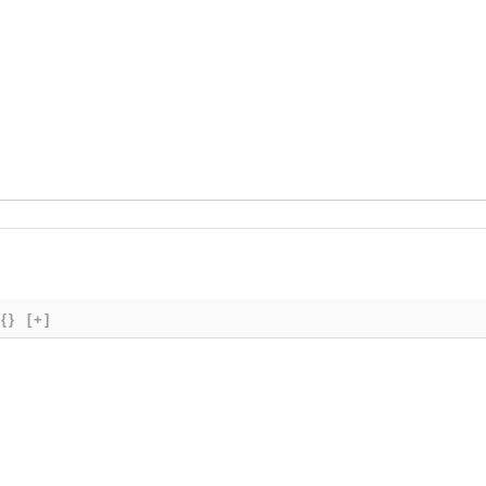
{}
[+]