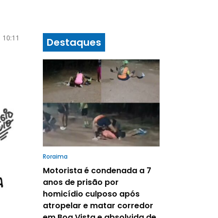
 10:11
Destaques
Roraima
Motorista é condenada a 7
anos de prisão por
homicídio culposo após
atropelar e matar corredor
em Boa Vista e absolvida de