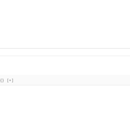
{}
[+]