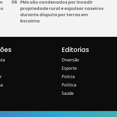
em
PMs são condenados por invadir
ão
propriedade rural e expulsar caseiros
durante disputa por terras em
Roraima
iões
Editorias
sta
Diversão
Esporte
r
Polícia
ma
Política
Saúde