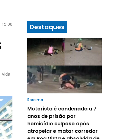
 15:00
Destaques
S
 Vida
Roraima
Motorista é condenada a 7
anos de prisão por
homicídio culposo após
atropelar e matar corredor
em Boa Vista e absolvida de