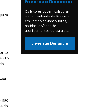
Envie sua Denúncia
Os leitores podem colaborar
 para
com o conteúdo do Roraima
em Tempo enviando fotos,
notícias, e vídeos de
acontecimentos do dia a dia.
Envie sua Denúncia
mento
 FGTS
 do
vel.
e não
da do