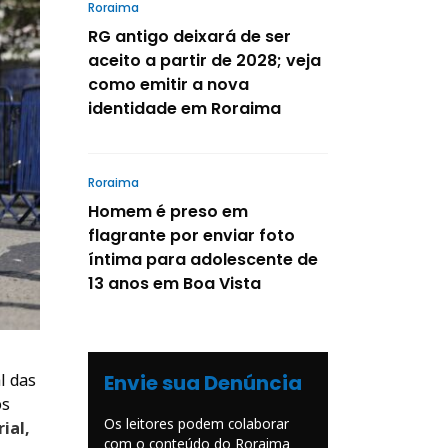
Roraima
RG antigo deixará de ser
aceito a partir de 2028; veja
como emitir a nova
identidade em Roraima
Roraima
Homem é preso em
flagrante por enviar foto
íntima para adolescente de
13 anos em Boa Vista
Envie sua Denúncia
l das
os
Os leitores podem colaborar
ial,
com o conteúdo do Roraima