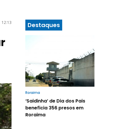
 12:13
Destaques
r
Roraima
‘Saidinha’ de Dia dos Pais
beneficia 356 presos em
Roraima