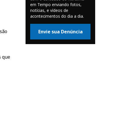
em Tempo enviando fotos,
notícias, e vídeos de
acontecimentos do dia a dia.
isão
Envie sua Denúncia
s que