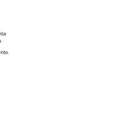
nta
.
nto.