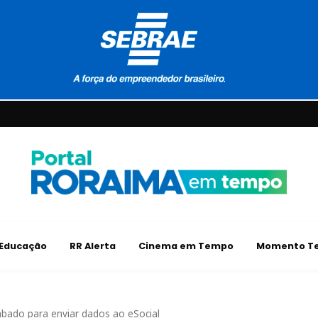
Educação
RR Alerta
Cinema em Tempo
Momento Te
bado para enviar dados ao eSocial