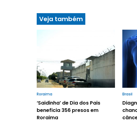
Veja também
Roraima
Brasil
‘Saidinha’ de Dia dos Pais
Diagn
beneficia 356 presos em
chanc
Roraima
cânce