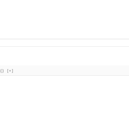
{}
[+]