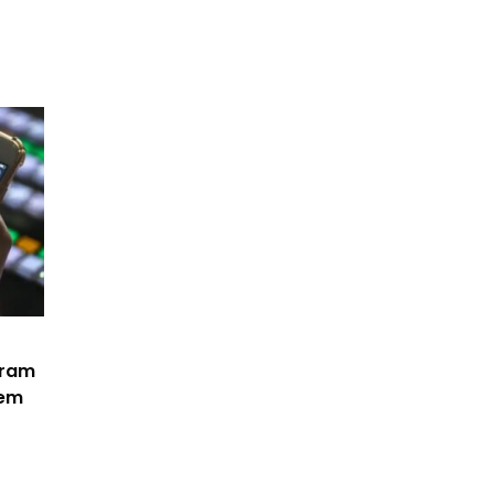
eram
 em