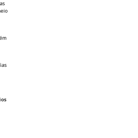
uas
meio
lém
ias
ios