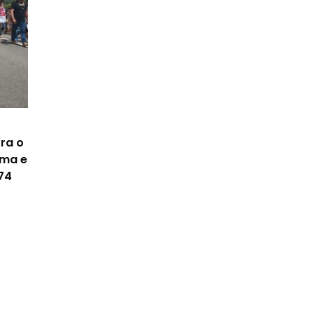
ra o
ima e
74