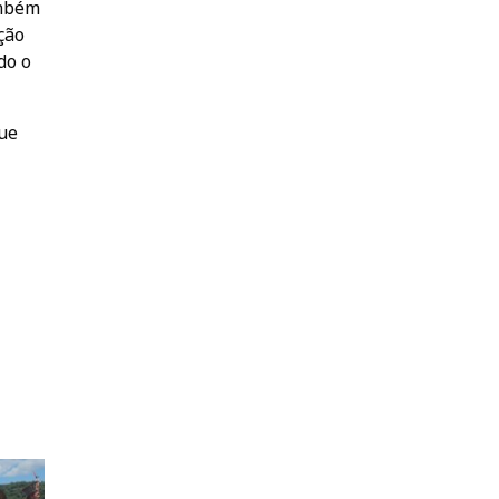
ambém
ção
do o
que