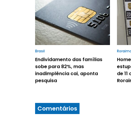
Brasil
Roraim
Endividamento das famílias
Homem
sobe para 82%, mas
estup
inadimplência cai, aponta
de 11 
pesquisa
Rora
Comentários