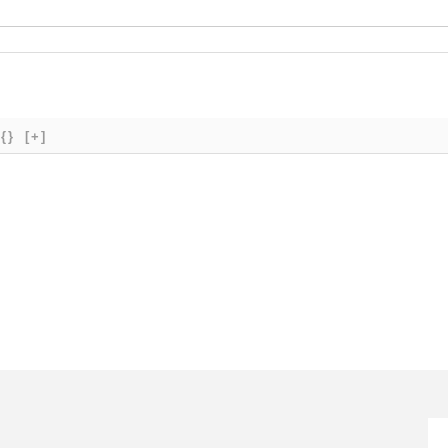
{}
[+]