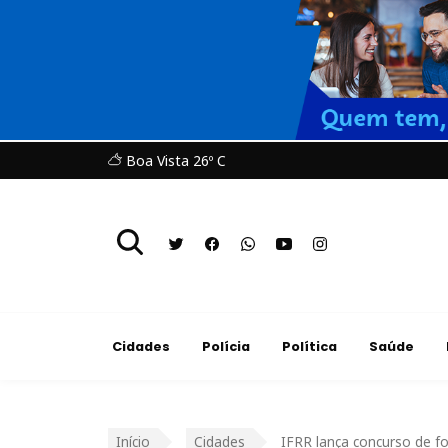
Boa Vista 26º C
Cidades
Polícia
Política
Saúde
Início
Cidades
IFRR lança concurso de fo