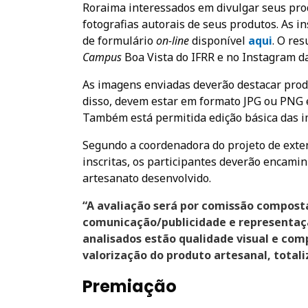
Roraima interessados em divulgar seus prod
fotografias autorais de seus produtos. As i
de formulário
on-line
disponível
aqui
. O res
Campus
Boa Vista do IFRR e no Instagram d
As imagens enviadas deverão destacar prod
disso, devem estar em formato JPG ou PNG e
Também está permitida edição básica das i
Segundo a coordenadora do projeto de exte
inscritas, os participantes deverão encam
artesanato desenvolvido.
“A avaliação será por comissão composta
comunicação/publicidade e representação
analisados estão qualidade visual e comp
valorização do produto artesanal, totali
Premiação