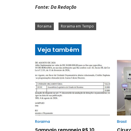
Fonte: Da Redação
Roraima
Roraima em Tempo
Veja também
Roraima
Brasil
Sampaio remaneja R$ 10
Cirur