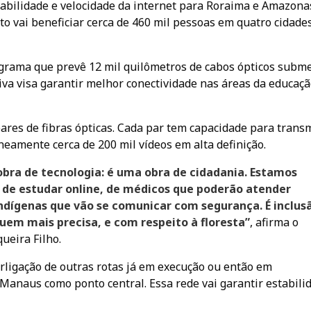
tabilidade e velocidade da internet para Roraima e Amazona
to vai beneficiar cerca de 460 mil pessoas em quatro cidades
ograma que prevê 12 mil quilômetros de cabos ópticos subm
iva visa garantir melhor conectividade nas áreas da educaçã
ares de fibras ópticas. Cada par tem capacidade para transm
aneamente cerca de 200 mil vídeos em alta definição.
bra de tecnologia: é uma obra de cidadania. Estamos
 de estudar online, de médicos que poderão atender
ndígenas que vão se comunicar com segurança. É inclus
uem mais precisa, e com respeito à floresta”
, afirma o
ueira Filho.
erligação de outras rotas já em execução ou então em
anaus como ponto central. Essa rede vai garantir estabili