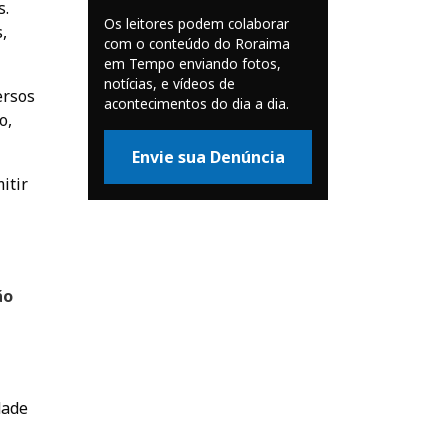
s.
Os leitores podem colaborar
,
com o conteúdo do Roraima
em Tempo enviando fotos,
notícias, e vídeos de
ersos
acontecimentos do dia a dia.
o,
Envie sua Denúncia
itir
ão
dade