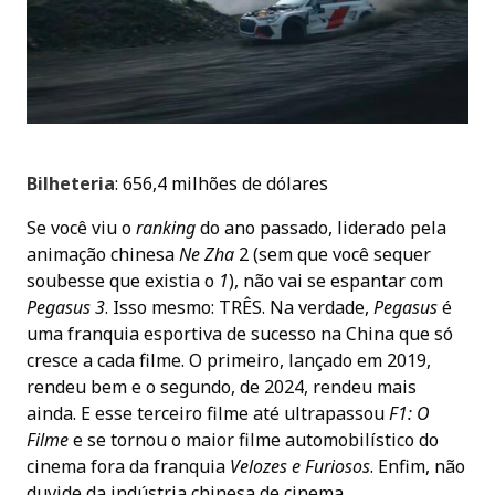
Bilheteria
: 656,4 milhões de dólares
Se você viu o
ranking
do ano passado, liderado pela
animação chinesa
Ne Zha
2 (sem que você sequer
soubesse que existia o
1
), não vai se espantar com
Pegasus 3
. Isso mesmo: TRÊS. Na verdade,
Pegasus
é
uma franquia esportiva de sucesso na China que só
cresce a cada filme. O primeiro, lançado em 2019,
rendeu bem e o segundo, de 2024, rendeu mais
ainda. E esse terceiro filme até ultrapassou
F1: O
Filme
e se tornou o maior filme automobilístico do
cinema fora da franquia
Velozes e Furiosos
. Enfim, não
duvide da indústria chinesa de cinema.