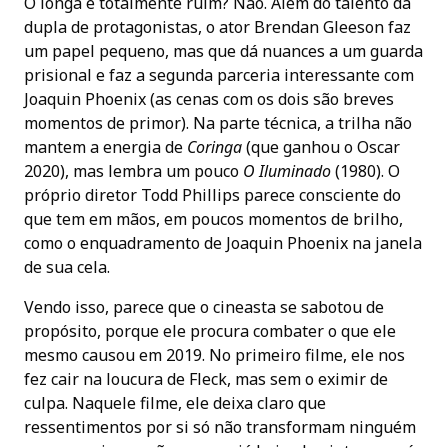
O longa é totalmente ruim? Não. Alem do talento da
dupla de protagonistas, o ator Brendan Gleeson faz
um papel pequeno, mas que dá nuances a um guarda
prisional e faz a segunda parceria interessante com
Joaquin Phoenix (as cenas com os dois são breves
momentos de primor). Na parte técnica, a trilha não
mantem a energia de
Coringa
(que ganhou o Oscar
2020), mas lembra um pouco
O Iluminado
(1980). O
próprio diretor Todd Phillips parece consciente do
que tem em mãos, em poucos momentos de brilho,
como o enquadramento de Joaquin Phoenix na janela
de sua cela.
Vendo isso, parece que o cineasta se sabotou de
propósito, porque ele procura combater o que ele
mesmo causou em 2019. No primeiro filme, ele nos
fez cair na loucura de Fleck, mas sem o eximir de
culpa. Naquele filme, ele deixa claro que
ressentimentos por si só não transformam ninguém