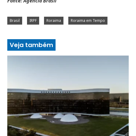
Fonte: Agência Brasil
Brasil
IRPF
Roraima
Roraima em Tempo
Veja também