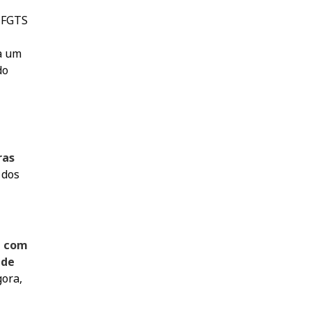
o FGTS
ha um
do
ras
 dos
, com
 de
gora,