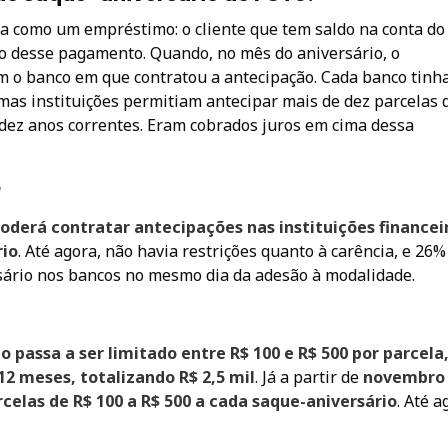
na como um empréstimo: o cliente que tem saldo na conta d
to desse pagamento. Quando, no mês do aniversário, o
com o banco em que contratou a antecipação. Cada banco tin
as instituições permitiam antecipar mais de dez parcelas 
 dez anos correntes. Eram cobrados juros em cima dessa
?
poderá contratar antecipações nas instituições financei
rio
. Até agora, não havia restrições quanto à carência, e 26%
ário nos bancos no mesmo dia da adesão à modalidade.
 passa a ser limitado entre R$ 100 e R$ 500 por parcela
2 meses, totalizando R$ 2,5 mil
. Já a partir de
novembro
rcelas de R$ 100 a R$ 500 a cada saque-aniversário
. Até a