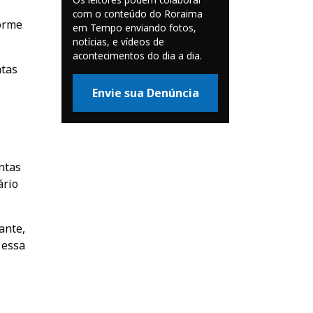
com o conteúdo do Roraima
forme
em Tempo enviando fotos,
notícias, e vídeos de
acontecimentos do dia a dia.
ntas
Envie sua Denúncia
ntas
ário
ante,
 essa