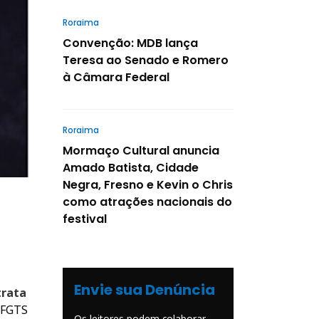
Roraima
Convenção: MDB lança
Teresa ao Senado e Romero
à Câmara Federal
Roraima
Mormaço Cultural anuncia
Amado Batista, Cidade
Negra, Fresno e Kevin o Chris
como atrações nacionais do
festival
Envie sua Denúncia
trata
 FGTS
Os leitores podem colaborar