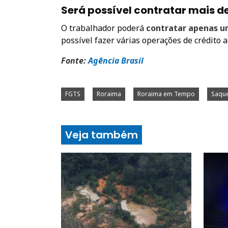
Será possível contratar mais d
O trabalhador poderá
contratar apenas u
possível fazer várias operações de crédito
Fonte:
Agência Brasi
l
FGTS
Roraima
Roraima em Tempo
Saque
Veja também