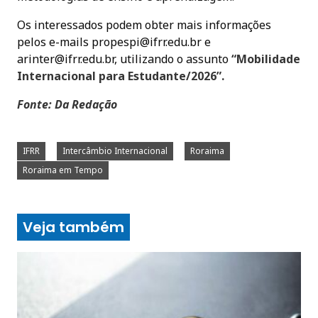
Os interessados podem obter mais informações
pelos e-mails
propespi@ifrr.edu.br
e
arinter@ifrr.edu.br
, utilizando o assunto
“Mobilidade
Internacional para Estudante/2026”.
Fonte: Da Redação
IFRR
Intercâmbio Internacional
Roraima
Roraima em Tempo
Veja também