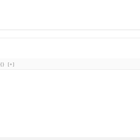
{}
[+]