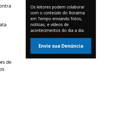
ontra
Os leitores podem colaborar
com o conteúdo do Roraima
em Tempo enviando fotos,
ata
notícias, e vídeos de
acontecimentos do dia a dia.
Envie sua Denúncia
es de
os