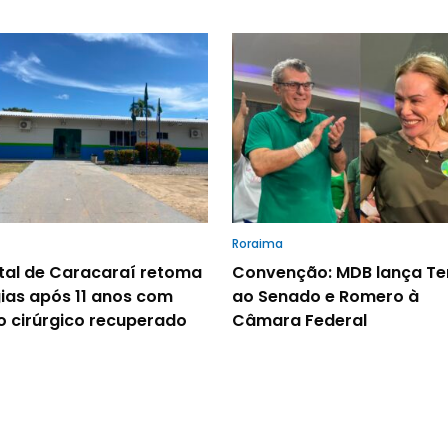
Roraima
tal de Caracaraí retoma
Convenção: MDB lança Te
gias após 11 anos com
ao Senado e Romero à
o cirúrgico recuperado
Câmara Federal