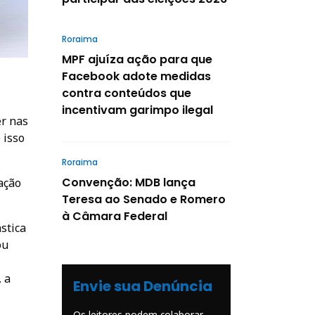
Roraima
MPF ajuíza ação para que
Facebook adote medidas
contra conteúdos que
incentivam garimpo ilegal
r nas
 isso
Roraima
Convenção: MDB lança
ação
Teresa ao Senado e Romero
à Câmara Federal
stica
ou
 a
Envie sua Denúncia
Os leitores podem colaborar