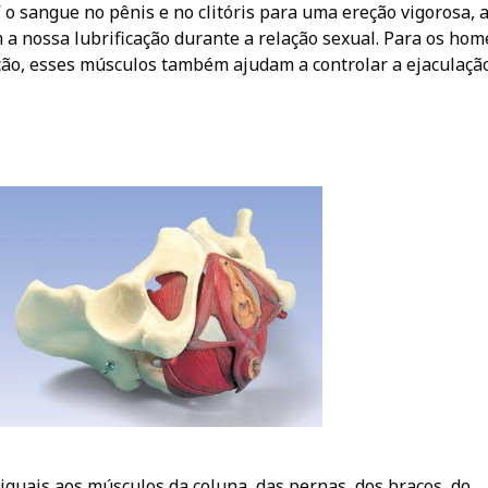
 o sangue no pênis e no clitóris para uma ereção vigorosa, 
 nossa lubrificação durante a relação sexual. Para os hom
ção, esses músculos também ajudam a controlar a ejaculação
iguais aos músculos da coluna, das pernas, dos braços, do