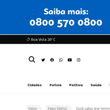
Boa Vista 26º C
Cidades
Polícia
Política
Saúde
Início
Papo íntimo
Você sabia que temo