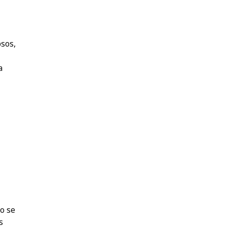
sos,
a
o se
s