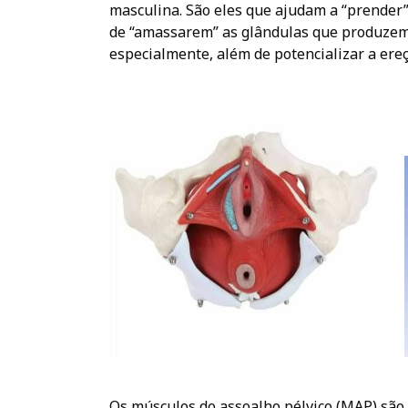
masculina. São eles que ajudam a “prender”
de “amassarem” as glândulas que produzem a
especialmente, além de potencializar a ere
Os músculos do assoalho pélvico (MAP) são 