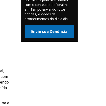
com o conteúdo do Roraima
em Tempo enviando fotos,
notícias, e vídeos de
acontecimentos do dia a dia.
Envie sua Denúncia
al,
 saem
vendo
aída
ina e