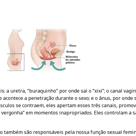
: a uretra, “buraquinho” por onde sai o “xixi”; o canal vagin
e acontece a penetração durante o sexo; e o ânus, por onde
úsculos se contraem, eles apertam esses três canais, promo
se vergonha” em momentos inapropriados. Eles controlam a s
ico também são responsáveis pela nossa função sexual femin