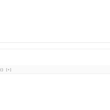
{}
[+]