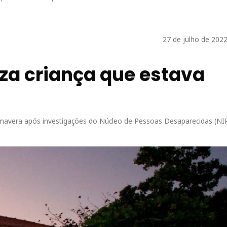
27 de julho de 2022
liza criança que estava
rimavera após investigações do Núcleo de Pessoas Desaparecidas (NI