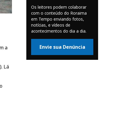
Os leitores podem colaborar
com o conteúdo do Roraima
em Tempo enviando fotos,
notícias, e vídeos de
acontecimentos do dia a dia.
Envie sua Denúncia
am a
. Lá
to