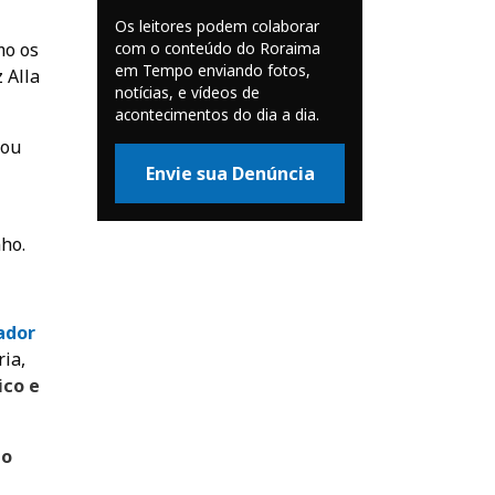
Os leitores podem colaborar
com o conteúdo do Roraima
mo os
em Tempo enviando fotos,
 Alla
notícias, e vídeos de
acontecimentos do dia a dia.
tou
Envie sua Denúncia
nho.
ador
ia,
ico e
lo