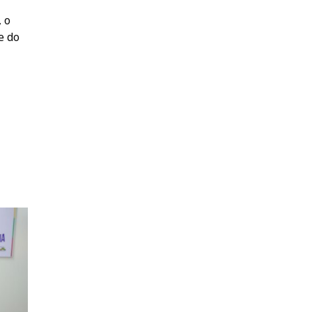
, o
e do