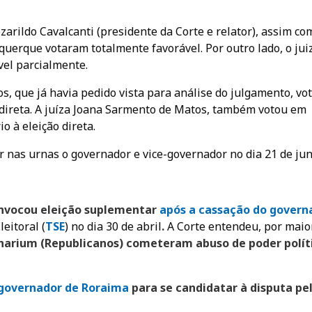
ildo Cavalcanti (presidente da Corte e relator), assim co
uerque votaram totalmente favorável. Por outro lado, o juiz
vel parcialmente.
s, que já havia pedido vista para análise do julgamento, vo
 direta. A juíza Joana Sarmento de Matos, também votou em
o à eleição direta.
r nas urnas o governador e vice-governador no dia 21 de ju
convocou eleição suplementar
após a cassação do govern
eitoral (
TSE
) no dia 30 de abril
.
A Corte entendeu, por maior
narium (Republicanos) cometeram abuso de poder polít
 governador de Roraima
para se candidatar à disputa pe