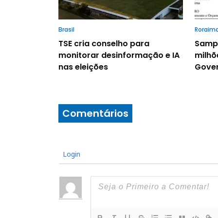
Brasil
Roraim
TSE cria conselho para
Sampa
monitorar desinformação e IA
milhõ
nas eleições
Gover
Comentários
Login