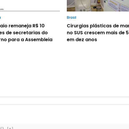
a
Brasil
io remaneja R$ 10
Cirurgias plásticas de m
es de secretarias do
no SUS crescem mais de 
no para a Assembleia
em dez anos
{}
[+]