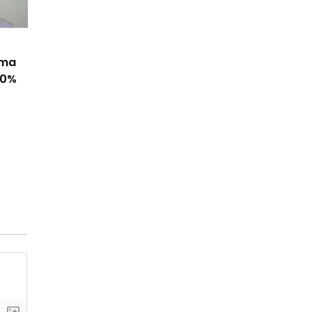
ama
50%