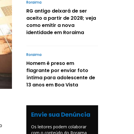
Roraima
RG antigo deixará de ser
aceito a partir de 2028; veja
como emitir a nova
identidade em Roraima
Roraima
Homem é preso em
flagrante por enviar foto
íntima para adolescente de
13 anos em Boa Vista
Envie sua Denúncia
o
Os leitores podem colaborar
com o conteúdo do Roraima