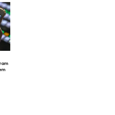
eram
 em