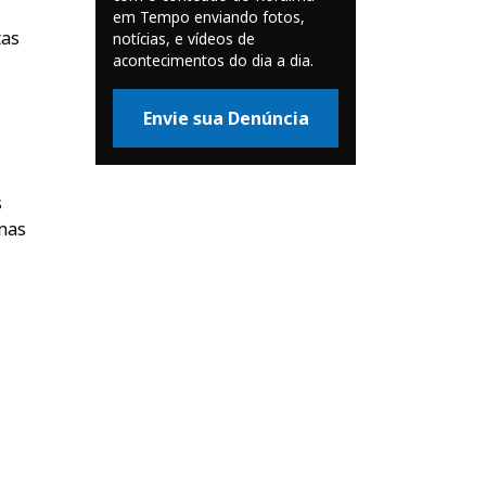
em Tempo enviando fotos,
tas
notícias, e vídeos de
acontecimentos do dia a dia.
Envie sua Denúncia
s
nas