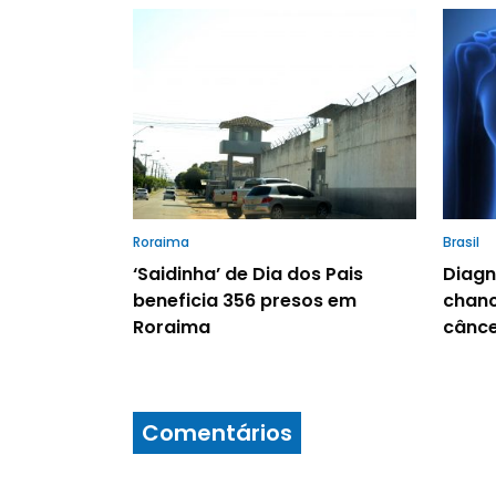
Roraima
Brasil
‘Saidinha’ de Dia dos Pais
Diagn
beneficia 356 presos em
chanc
Roraima
cânce
Comentários