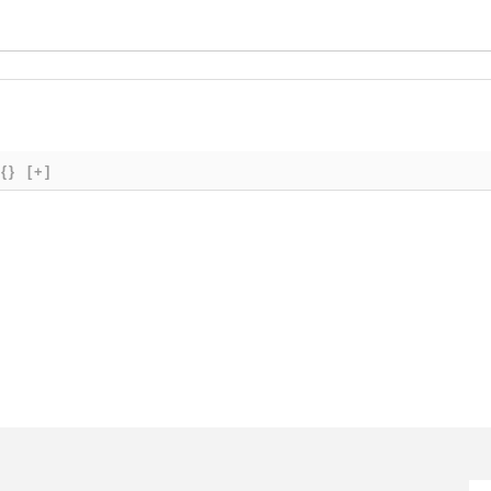
{}
[+]