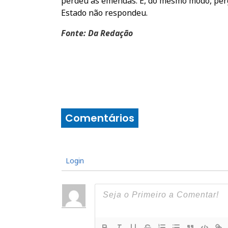
perdeu as emendas. E, do mesmo modo, pergu
Estado não respondeu.
Fonte: Da Redação
Comentários
Login