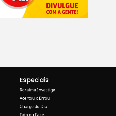
Especiais
Roraima Investiga
Acertou x Errou
Charge do Dia
Fato ou Fake