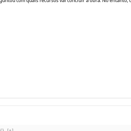
ntou com quais recursos vai concluir a obra. No entanto, 
{}
[+]