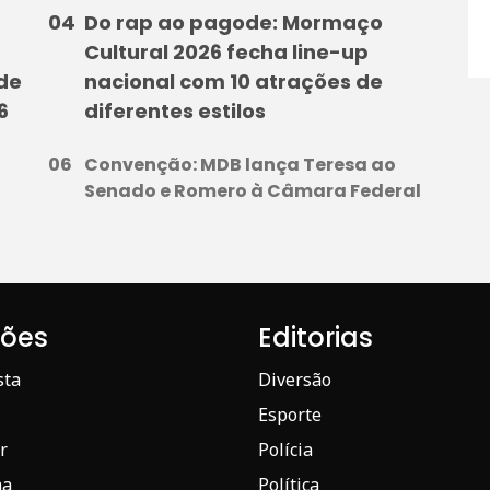
Do rap ao pagode: Mormaço
Cultural 2026 fecha line-up
 de
nacional com 10 atrações de
6
diferentes estilos
Convenção: MDB lança Teresa ao
Senado e Romero à Câmara Federal
iões
Editorias
sta
Diversão
Esporte
r
Polícia
ma
Política