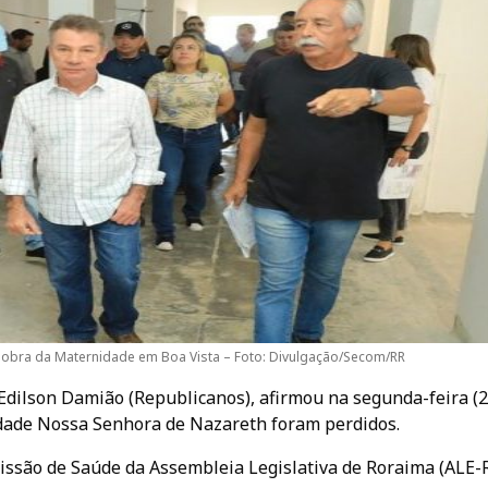
 obra da Maternidade em Boa Vista – Foto: Divulgação/Secom/RR
 Edilson Damião (Republicanos), afirmou na segunda-feira (2
dade Nossa Senhora de Nazareth foram perdidos.
missão de Saúde da Assembleia Legislativa de Roraima (ALE-