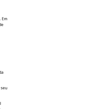
. Em
de
da
 seu
l