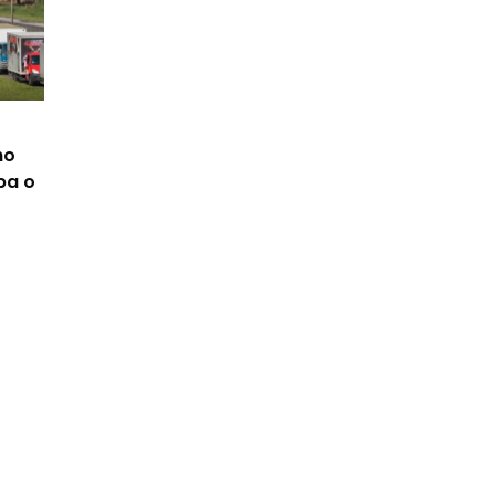
no
ba o