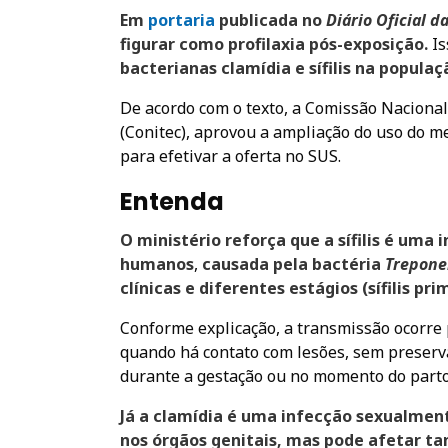
Em
portari
a
publicada no
Diário Oficial d
figurar como profilaxia pós-exposição.
Is
bacterianas clamídia e sífilis na populaç
De acordo com o texto, a Comissão Naciona
(Conitec), aprovou a ampliação do uso do m
para efetivar a oferta no SUS.
Entenda
O ministério reforça que a sífilis é uma
humanos
,
causada pela bactéria
Trepone
clínicas e diferentes estágios (sífilis pri
Conforme explicação, a transmissão ocorre p
quando há contato com lesões, sem preserv
durante a gestação ou no momento do parto
Já a clamídia é uma infecção sexualment
nos órgãos genitais, mas pode afetar t