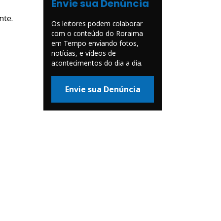
Envie sua Denúncia
nte.
Os leitores podem colaborar
com o conteúdo do Roraima
em Tempo enviando fotos,
notícias, e vídeos de
acontecimentos do dia a dia.
Envie sua Denúncia