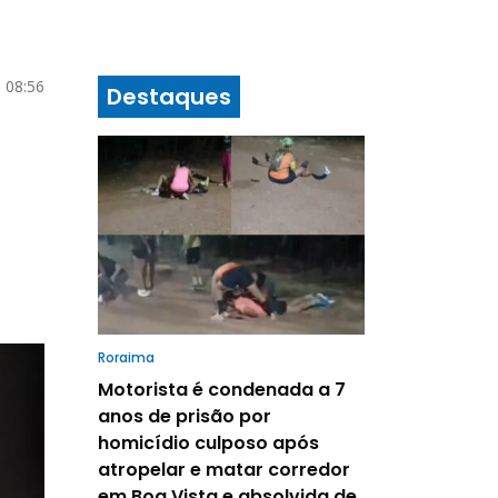
 08:56
Destaques
Roraima
Motorista é condenada a 7
anos de prisão por
homicídio culposo após
atropelar e matar corredor
em Boa Vista e absolvida de