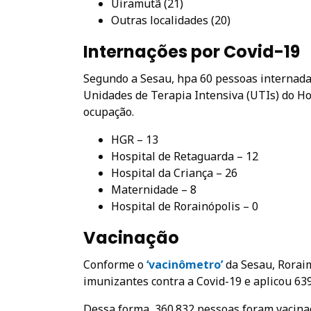
Uiramutã (21)
Outras localidades (20)
Internações por Covid-19
Segundo a Sesau, hpa 60 pessoas internadas
Unidades de Terapia Intensiva (UTIs) do H
ocupação.
HGR – 13
Hospital de Retaguarda – 12
Hospital da Criança – 26
Maternidade – 8
Hospital de Rorainópolis – 0
Vacinação
Conforme o
‘vacinômetro’
da Sesau, Rorai
imunizantes contra a Covid-19 e aplicou 639
Dessa forma, 360.832 pessoas foram vacina