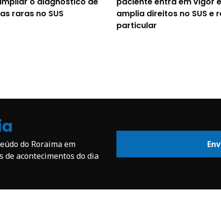
mpliar o diagnóstico de
paciente entra em vigor 
as raras no SUS
amplia direitos no SUS e 
particular
ia
nteúdo do Roraima em
Env
os de acontecimentos do dia