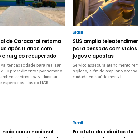
Brasil
tal de Caracaraí retoma
SUS amplia teleatendime
ias após 11 anos com
para pessoas com vícios
o cirúrgico recuperado
jogos e apostas
vai ter capacidade para realizar
Serviço assegura atendimento re
5 e 30 procedimentos por semana.
sigiloso, além de ampliar o acesso
ambém contribui para diminuir
cuidado em saúde mental
e espera nas filas do HGR
Brasil
inicia curso nacional
Estatuto dos direitos do