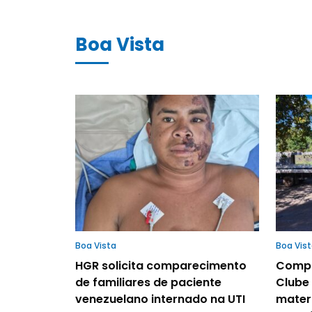
Boa Vista
Boa Vista
Boa Vis
HGR solicita comparecimento
Compl
de familiares de paciente
Clube 
venezuelano internado na UTI
mater