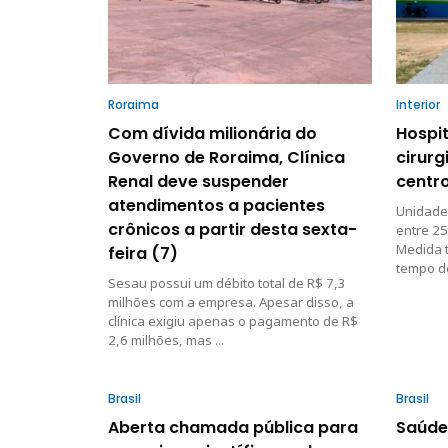
Roraima
Interior
Com dívida milionária do
Hospi
Governo de Roraima, Clínica
cirurg
Renal deve suspender
centr
atendimentos a pacientes
Unidade 
crônicos a partir desta sexta-
entre 2
Medida t
feira (7)
tempo d
Sesau possui um débito total de R$ 7,3
milhões com a empresa. Apesar disso, a
clínica exigiu apenas o pagamento de R$
2,6 milhões, mas ...
Brasil
Brasil
Aberta chamada pública para
Saúde 