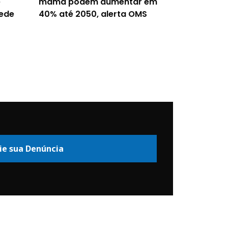
e
mama podem aumentar em
rede
40% até 2050, alerta OMS
ie sua Denúncia