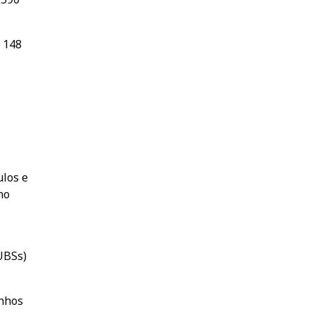
e 148
ulos e
no
UBSs)
inhos