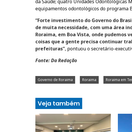
da Saúde; quatro Unidades Odontológicas M
equipamentos odontológicos do programa Br
“Forte investimento do Governo do Brasi
de muita necessidade, com uma área ind
Roraima, em Boa Vista, onde pudemos ver
coisas que a gente precisa continuar tr
prefeituras”
, pontuou o secretário-execut
Fonte: Da Redação
Governo de Roraima
Roraima
Roraima em T
Veja também