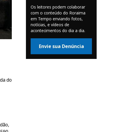
Os leitores podem colaborar
com o conteúdo do Roraima
em Tempo enviando fotos,
notícias, e vídeos de
acontecimentos do dia a dia.
Envie sua Denúncia
ida do
adão,
.590