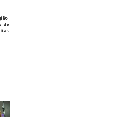
gião
ui de
itas