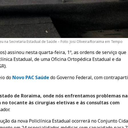
u na Secretaria Estadual de Saúde – Foto: Josi Oliveira/Roraima em Tempo
) assinou nesta quarta-feira, 1º, as ordens de serviço que
clínica Estadual, de uma Oficina Ortopédica Estadual e da
R).
eio do
Novo PAC Saúde
do Governo Federal, com contrapart
Estado de Roraima, onde nós enfrentamos problemas na
o tocante às cirurgias eletivas e às consultas com
ador.
ução da nova Policlínica Estadual ocorrerá no Conjunto Cid
imento em 24 especialidades médicas com capacidade para 7