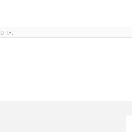
{}
[+]