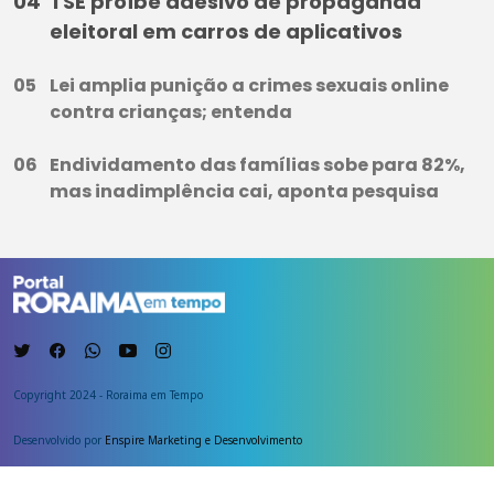
TSE proíbe adesivo de propaganda
eleitoral em carros de aplicativos
Lei amplia punição a crimes sexuais online
contra crianças; entenda
Endividamento das famílias sobe para 82%,
mas inadimplência cai, aponta pesquisa
Copyright 2024 - Roraima em Tempo
Desenvolvido por
Enspire Marketing e Desenvolvimento