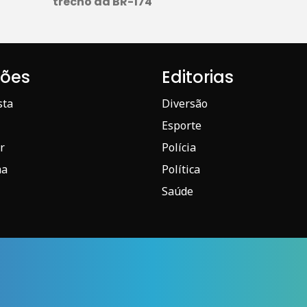
trecho da BR-174
iões
Editorias
sta
Diversão
Esporte
r
Polícia
ma
Política
Saúde