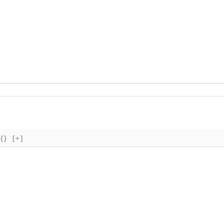
{}
[+]