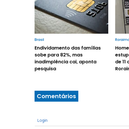
Brasil
Roraim
Endividamento das famílias
Homem
sobe para 82%, mas
estup
inadimplência cai, aponta
de 11 
pesquisa
Rora
Comentários
Login