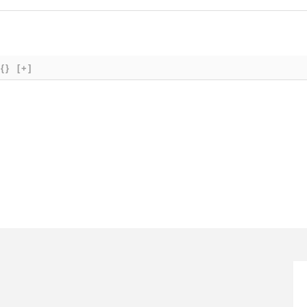
{}
[+]