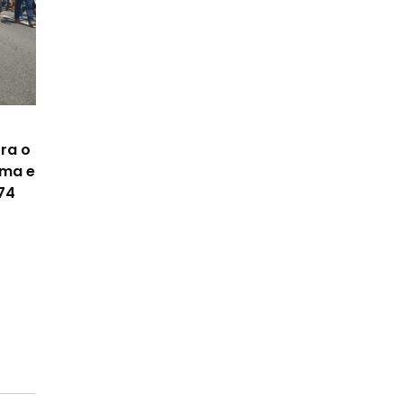
ra o
ima e
74