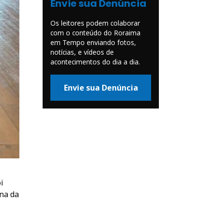
Envie sua Denúncia
Os leitores podem colaborar
com o conteúdo do Roraima
em Tempo enviando fotos,
notícias, e vídeos de
acontecimentos do dia a dia.
Envie sua Denúncia
i
na da