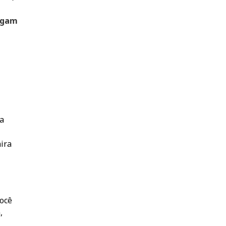
Sigam
a
ira
você
,