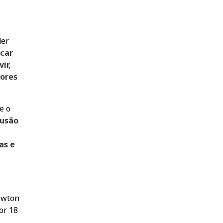
der
icar
ir,
sores
e o
lusão
as e
ewton
or 18