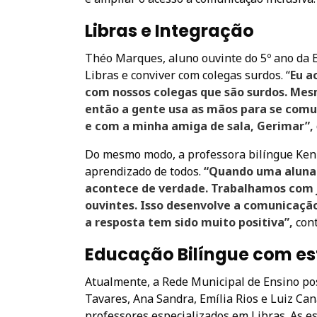
Libras e Integração
Théo Marques, aluno ouvinte do 5º ano da 
Libras e conviver com colegas surdos. “
Eu a
com nossos colegas que são surdos. Me
então a gente usa as mãos para se comun
e com a minha amiga de sala, Gerimar”,
Do mesmo modo, a professora bilíngue Keni
aprendizado de todos.
“Quando uma aluna s
acontece de verdade. Trabalhamos com j
ouvintes. Isso desenvolve a comunicaçã
a resposta tem sido muito positiva”,
cont
Educação Bilíngue com es
Atualmente, a Rede Municipal de Ensino po
Tavares, Ana Sandra, Emília Rios e Luiz Ca
professores especializados em Libras. As e