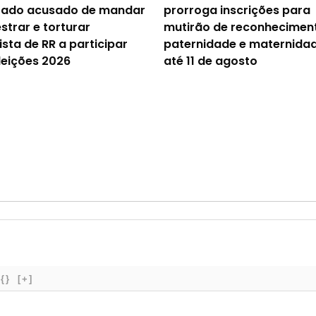
tado acusado de mandar
prorroga inscrições para
strar e torturar
mutirão de reconhecimen
ista de RR a participar
paternidade e maternida
leições 2026
até 11 de agosto
{}
[+]