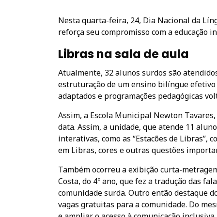
Nesta quarta-feira, 24, Dia Nacional da Líng
reforça seu compromisso com a educação in
Libras na sala de aula
Atualmente, 32 alunos surdos são atendidos
estruturação de um ensino bilíngue efetivo
adaptados e programações pedagógicas volt
Assim, a Escola Municipal Newton Tavares,
data. Assim, a unidade, que atende 11 alun
interativas, como as “Estacões de Libras”, 
em Libras, cores e outras questões importa
Também ocorreu a exibição curta-metragem 
Costa, do 4º ano, que fez a tradução das fal
comunidade surda. Outro então destaque do
vagas gratuitas para a comunidade. Do mesm
e ampliar o acesso à comunicação inclusiva.