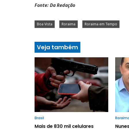
Fonte: Da Redação
Boa Vista
Roraima
Roraima em Tempo
Veja também
Brasil
Roraim
Mais de 830 mil celulares
Nunes