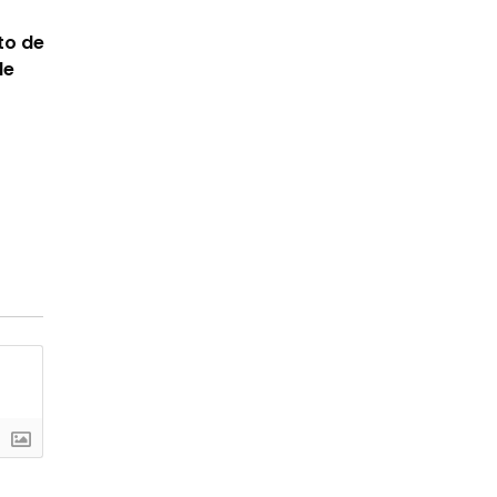
to de
de