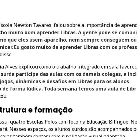
Escola Newton Tavares, falou sobre a importância de apren
cho muito bom aprender Libras. A gente pode se comun
smo que eles usem aparelho, nem sempre conseguem ouv
icar. Eu gosto muito de aprender Libras com os profes
disse.
a Alves explicou como o trabalho integrado em sala favorec
urda participa das aulas com os demais colegas, a inc
ogos, dinâmicas e desafios em Libras para os alunos
o de forma lúdica. Toda semana temos uma aula de Libr
ou.
trutura e formação
ssui quatro Escolas Polos com foco na Educação Bilíngue: N
nará. Nesses espaços, os alunos surdos são acompanhados p
scolas também contam com sinalização visual adaptada,