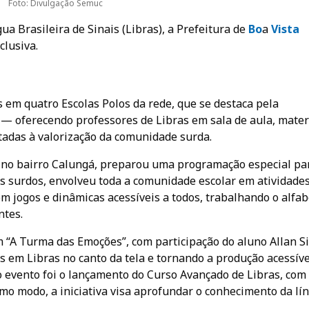
Foto: Divulgação Semuc
ua Brasileira de Sinais (Libras), a Prefeitura de
Bo
a
Vista
clusiva.
 em quatro Escolas Polos da rede, que se destaca pela
 — oferecendo professores de Libras em sala de aula, mater
adas à valorização da comunidade surda.
 no bairro Calungá, preparou uma programação especial pa
os surdos, envolveu toda a comunidade escolar em atividade
com jogos e dinâmicas acessíveis a todos, trabalhando o alfa
ntes.
“A Turma das Emoções”, com participação do aluno Allan Si
as em Libras no canto da tela e tornando a produção acessíve
 evento foi o lançamento do Curso Avançado de Libras, com
o modo, a iniciativa visa aprofundar o conhecimento da lí