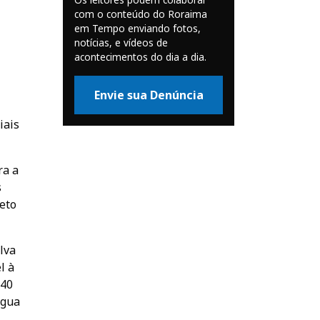
com o conteúdo do Roraima
em Tempo enviando fotos,
notícias, e vídeos de
acontecimentos do dia a dia.
Envie sua Denúncia
iais
ra a
s
beto
lva
l à
 40
ngua