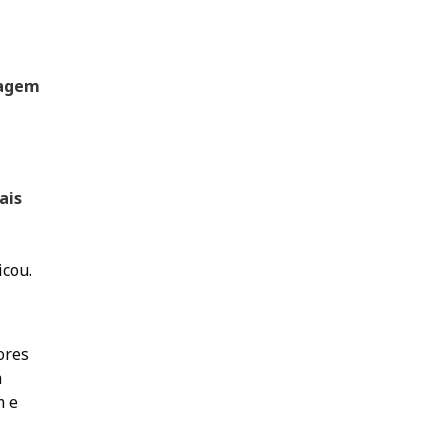
ragem
ais
icou.
ores
m
m e