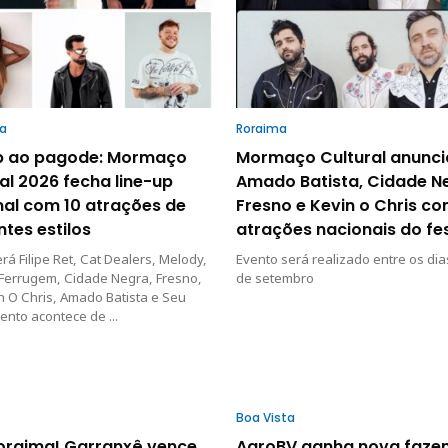
ta
Roraima
p ao pagode: Mormaço
Mormaço Cultural anunci
al 2026 fecha line-up
Amado Batista, Cidade N
nal com 10 atrações de
Fresno e Kevin o Chris c
ntes estilos
atrações nacionais do fes
erá Filipe Ret, Cat Dealers, Melody,
Evento será realizado entre os dia
 Ferrugem, Cidade Negra, Fresno,
de setembro
 O Chris, Amado Batista e Seu
vento acontece de ...
Boa Vista
Roraima! Garranxê vence
AgroBV ganha nova faze