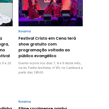
Roraima
a
Festival Cristo em Cena terá
egra,
show gratuito com
omo
programação voltada ao
tival
público evangélico
s 9 e 20
Evento ocorre nos dias 7, 8 e 9 deste mês,
na Av. Padre Anchieta, nº 85, no Cambará a
partir das 18h30
Roraima
ndinha
Filme roraimense ganha