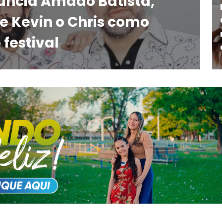
uncia Amado Batista,
e Kevin o Chris como
 festival