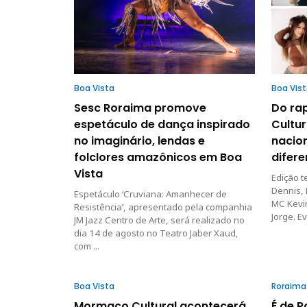
Boa Vista
Boa Vis
Sesc Roraima promove
Do ra
espetáculo de dança inspirado
Cultur
no imaginário, lendas e
nacio
folclores amazônicos em Boa
difere
Vista
Edição t
Dennis,
Espetáculo ‘Cruviana: Amanhecer de
MC Kevin
Resistência’, apresentado pela companhia
Jorge. E
JM Jazz Centro de Arte, será realizado no
dia 14 de agosto no Teatro Jaber Xaud,
com ...
Boa Vista
Roraima
Mormaço Cultural acontecerá
É de 