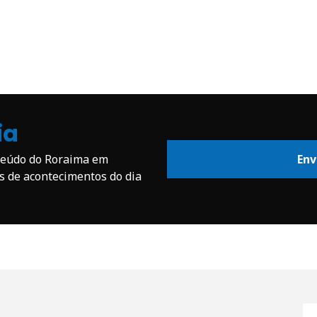
ia
nteúdo do Roraima em
Env
os de acontecimentos do dia