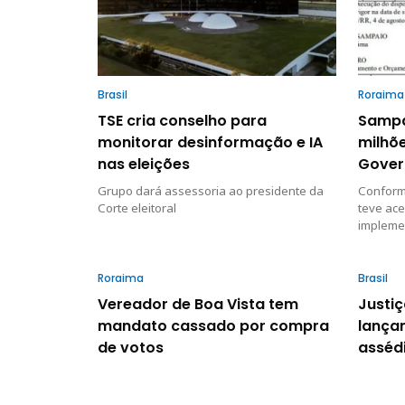
Brasil
Roraima
TSE cria conselho para
Sampa
monitorar desinformação e IA
milhõe
nas eleições
Gover
Grupo dará assessoria ao presidente da
Conform
Corte eleitoral
teve ace
implemen
Roraima
Brasil
Vereador de Boa Vista tem
Justiç
mandato cassado por compra
lança
de votos
asséd