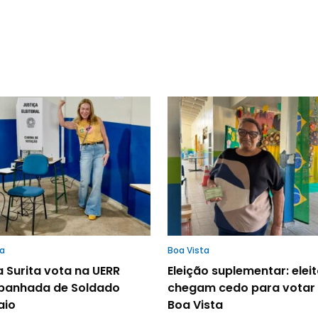
ta
Boa Vista
 Surita vota na UERR
Eleição suplementar: elei
anhada de Soldado
chegam cedo para votar
aio
Boa Vista