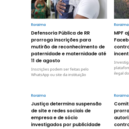
Roraima
Roraima
Defensoria Pública de RR
MPF a
prorroga inscrições para
Faceb
mutirão de reconhecimento de
contr
paternidade e maternidade até
incent
11 de agosto
Investig
platafor
Inscrições podem ser feitas pelo
ilegal d
WhatsApp ou site da instituição
Roraima
Roraima
Justiça determina suspensão
Comit
de site e redes sociais de
prorro
empresa e de sócio
autor
investigados por publicidade
contro