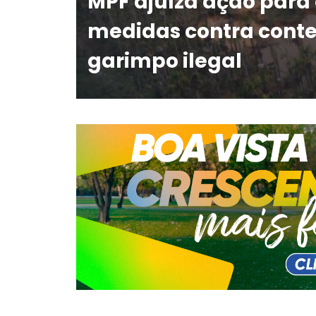
MPF ajuíza ação para
medidas contra cont
garimpo ilegal