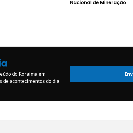
Nacional de Mineração
ia
nteúdo do Roraima em
Env
os de acontecimentos do dia