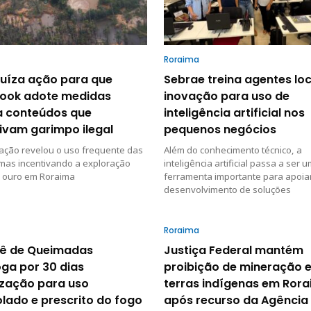
Roraima
juíza ação para que
Sebrae treina agentes loc
ook adote medidas
inovação para uso de
a conteúdos que
inteligência artificial nos
ivam garimpo ilegal
pequenos negócios
ação revelou o uso frequente das
Além do conhecimento técnico, a
mas incentivando a exploração
inteligência artificial passa a ser 
o ouro em Roraima
ferramenta importante para apoia
desenvolvimento de soluções
Roraima
ê de Queimadas
Justiça Federal mantém
ga por 30 dias
proibição de mineração 
ização para uso
terras indígenas em Ror
lado e prescrito do fogo
após recurso da Agência