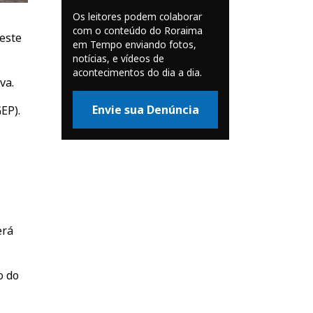
Os leitores podem colaborar
com o conteúdo do Roraima
neste
em Tempo enviando fotos,
notícias, e vídeos de
acontecimentos do dia a dia.
va.
Envie sua Denúncia
EP).
erá
o do