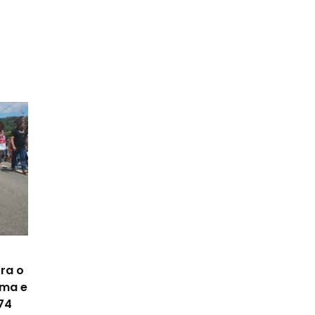
ra o
ima e
74