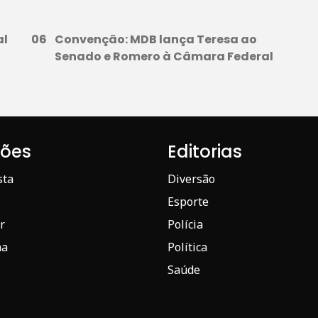
al
Convenção: MDB lança Teresa ao
Senado e Romero à Câmara Federal
iões
Editorias
sta
Diversão
Esporte
r
Polícia
ma
Política
Saúde