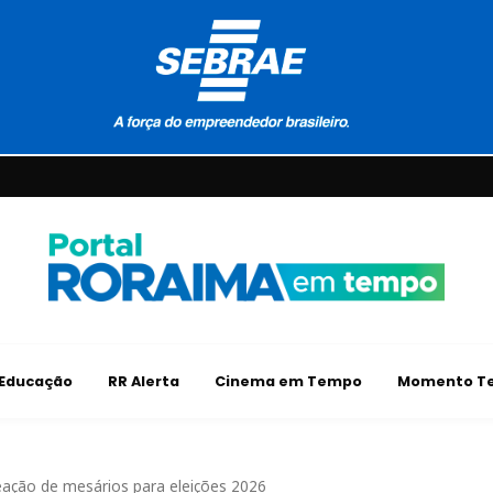
Educação
RR Alerta
Cinema em Tempo
Momento Te
omeação de mesários para eleições 2026