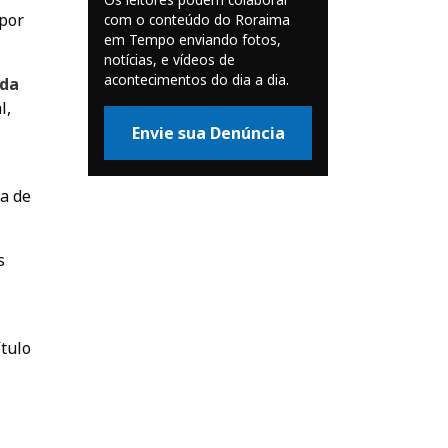
 por
com o conteúdo do Roraima
em Tempo enviando fotos,
notícias, e vídeos de
acontecimentos do dia a dia.
 da
l,
Envie sua Denúncia
ia de
s
ítulo