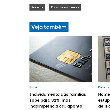
Roraima
Roraima em Tempo
Veja também
Brasil
Roraim
Endividamento das famílias
Homem
sobe para 82%, mas
estup
inadimplência cai, aponta
de 11 