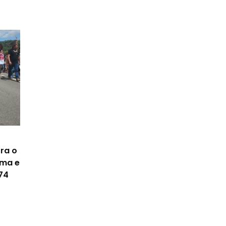
ra o
ima e
74