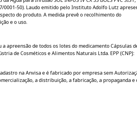
5 da Água para Infusão SOL INFUS IV CX 35 BOLS PVC SIST,
7/0001-50). Laudo emitido pelo Instituto Adolfo Lutz apres
 aspecto do produto. A medida prevê o recolhimento do
ição e o uso.
 a apreensão de todos os lotes do medicamento Cápsulas d
dústria de Cosméticos e Alimentos Naturais Ltda. EPP (CNPJ:
 cadastro na Anvisa e é fabricado por empresa sem Autorizaç
ercialização, a distribuição, a fabricação, a propaganda e 