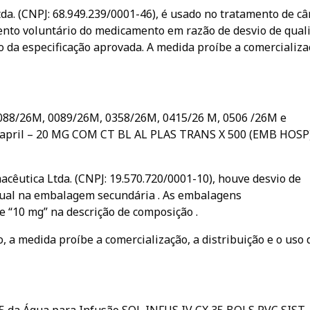
da. (CNPJ: 68.949.239/0001-46), é usado no tratamento de câ
nto voluntário do medicamento em razão de desvio de qual
xo da especificação aprovada. A medida proíbe a comercializa
088/26M, 0089/26M, 0358/26M, 0415/26 M, 0506 /26M e
april – 20 MG COM CT BL AL PLAS TRANS X 500 (EMB HOSP
acêutica Ltda. (CNPJ: 19.570.720/0001-10), houve desvio de
xtual na embalagem secundária . As embalagens
 “10 mg” na descrição de composição .
a medida proíbe a comercialização, a distribuição e o uso 