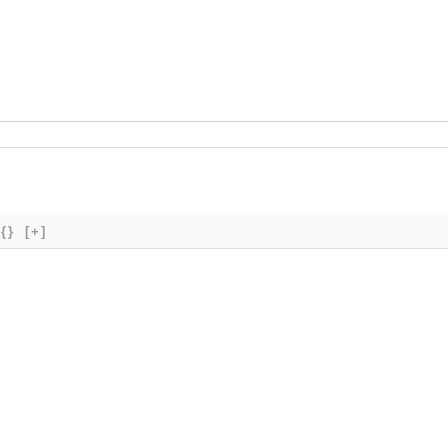
{}
[+]