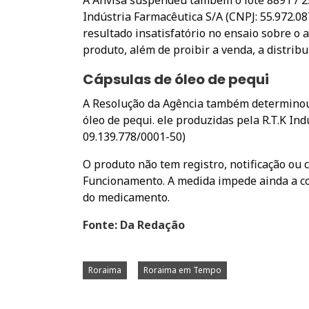
A Anvisa suspendeu também o lote 8891 / 2
Indústria Farmacêutica S/A (CNPJ: 55.972.08
resultado insatisfatório no ensaio sobre o
produto, além de proibir a venda, a distribu
Cápsulas de óleo de pequi
A Resolução da Agência também determinou
óleo de pequi. ele produzidas pela R.T.K In
09.139.778/0001-50)
O produto não tem registro, notificação ou
Funcionamento. A medida impede ainda a com
do medicamento.
Fonte: Da Redação
Roraima
Roraima em Tempo