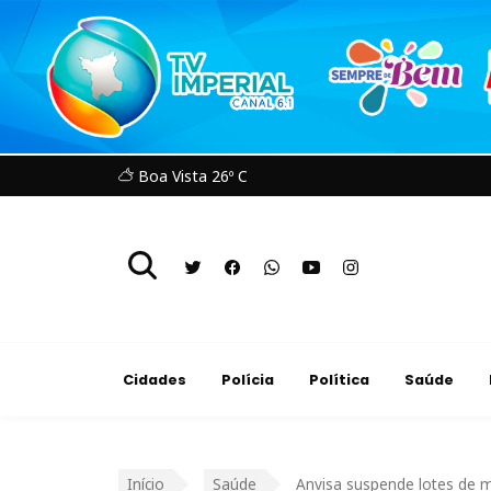
Boa Vista 26º C
Cidades
Polícia
Política
Saúde
Início
Saúde
Anvisa suspende lotes de m