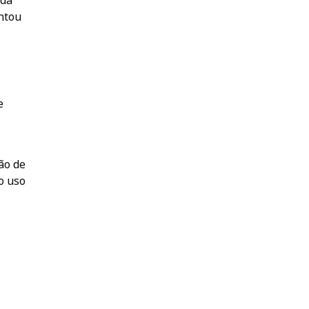
 da
entou
e
ão de
o uso