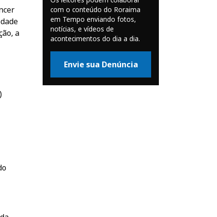
ncer
com o conteúdo do Roraima
em Tempo enviando fotos,
idade
notícias, e vídeos de
ção, a
acontecimentos do dia a dia.
Envie sua Denúncia
)
do