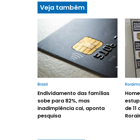
Veja também
Brasil
Roraim
Endividamento das famílias
Homem
sobe para 82%, mas
estup
inadimplência cai, aponta
de 11 
pesquisa
Rora