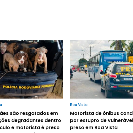
ta
Boa Vista
cães são resgatados em
Motorista de ônibus con
ções degradantes dentro
por estupro de vulnerável
culo e motorista é preso
preso em Boa Vista