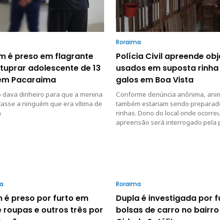
Roraima
 é preso em flagrante
Polícia Civil apreende ob
tuprar adolescente de 13
usados em suposta rinha
em Pacaraima
galos em Boa Vista
o dava dinheiro para que a menina
Conforme denúncia anônima, ani
asse a ninguém que era vítima de
também estariam sendo preparad
a
rinhas. Dono do local onde ocorre
apreensão será interrogado pela p
ta
Roraima
 é preso por furto em
Dupla é investigada por f
e roupas e outros três por
bolsas de carro no bairro