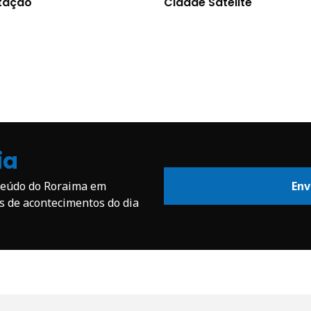
tação
Cidade Satélite
ia
nteúdo do Roraima em
Env
os de acontecimentos do dia