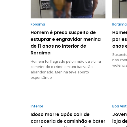
Roraima
Roraima
Homem é preso suspeito de
Homem
estuprar e engravidar menina
por es
de 11 anos no interior de
anos 
Roraima
Suspeit
não cont
Homem foi flagrado pelo irmão da vítima
violênci
cometendo o crime em um barracão
abandonado. Menina teve aborto
espontâneo
Interior
Boa Vis
Idoso morre após cair de
Jovem
carroceria de caminhão e bater
loja d