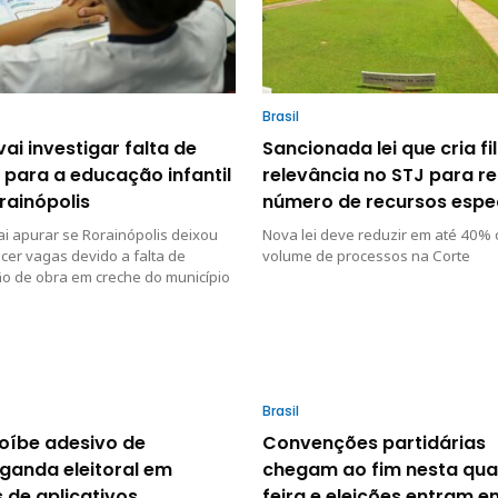
Brasil
ai investigar falta de
Sancionada lei que cria fi
para a educação infantil
relevância no STJ para re
rainópolis
número de recursos espe
i apurar se Rorainópolis deixou
Nova lei deve reduzir em até 40% 
cer vagas devido a falta de
volume de processos na Corte
o de obra em creche do município
Brasil
roíbe adesivo de
Convenções partidárias
ganda eleitoral em
chegam ao fim nesta qua
 de aplicativos
feira e eleições entram e