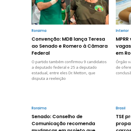
Roraima
Interior
Convenção: MDB lança Teresa
MPRR v
ao Senado e Romero à Câmara
vagas 
Federal
em Ro
O partido também confirmou 9 candidatos
Órgão va
a deputado federal e 25 a deputado
de ofere
estadual, entre eles Dr. Metton, que
conclusã
disputa a reeleição
Roraima
Brasil
Senado: Conselho de
TSE p
Comunicação recomenda
propa
mudanças em projeto que
carros