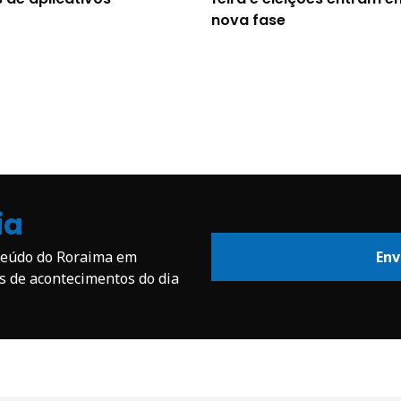
nova fase
ia
nteúdo do Roraima em
Env
os de acontecimentos do dia