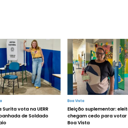
ta
Boa Vista
 Surita vota na UERR
Eleição suplementar: elei
anhada de Soldado
chegam cedo para votar
aio
Boa Vista