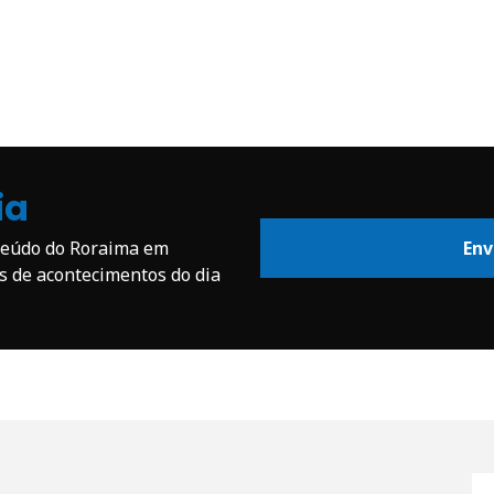
ia
nteúdo do Roraima em
Env
os de acontecimentos do dia