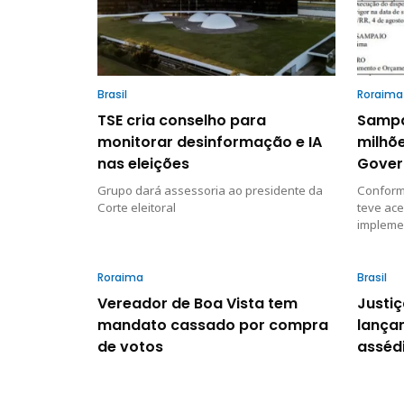
Brasil
Roraima
TSE cria conselho para
Sampa
monitorar desinformação e IA
milhõe
nas eleições
Gover
Grupo dará assessoria ao presidente da
Conform
Corte eleitoral
teve ace
implemen
Roraima
Brasil
Vereador de Boa Vista tem
Justiç
mandato cassado por compra
lança
de votos
asséd